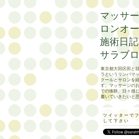
マッサ
ロンオ
施術
サラブ
東京都大田区田と
ラというリンパマ
クールとサロンを
す。マッサージの
での体験、日々感
書いていきたいと
ツイッターで
して下さい