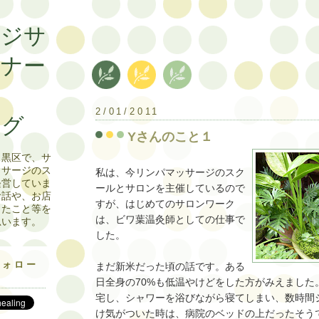
ージサ
ーナー
日記
2/01/2011
ログ
Yさんのこと１
目黒区で、サ
ッサージのス
私は、今リンパマッサージのスク
経営していま
ールとサロンを主催しているので
お話や、お店
すが、はじめてのサロンワーク
じたこと等を
は、ビワ葉温灸師としての仕事で
思います。
した。
フォロー
まだ新米だった頃の話です。ある
日全身の70%も低温やけどをした方がみえました
宅し、シャワーを浴びながら寝てしまい、数時間
け気がついた時は、病院のベッドの上だったそう