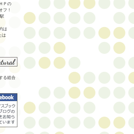
ＨＰの
オフ！
山駅
約は
または
する総合