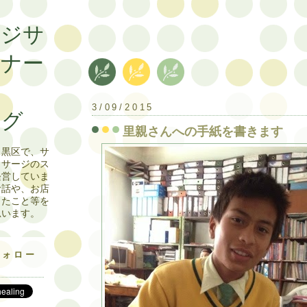
ージサ
ーナー
日記
3/09/2015
ログ
里親さんへの手紙を書きます
目黒区で、サ
ッサージのス
経営していま
お話や、お店
じたこと等を
思います。
フォロー