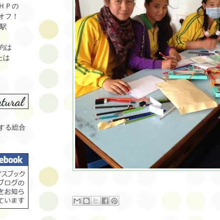
ＨＰの
オフ！
山駅
約は
または
する総合