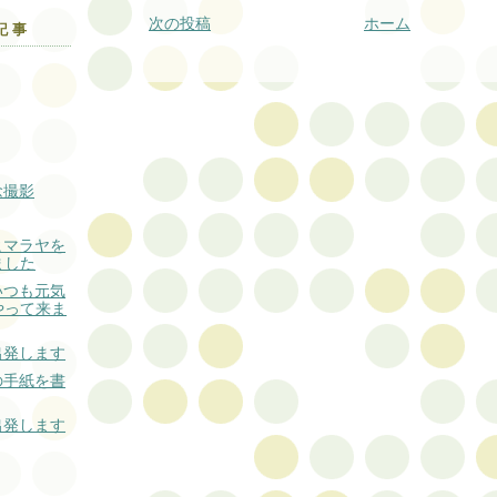
次の投稿
ホーム
記事
念撮影
ヒマラヤを
ました
いつも元気
やって来ま
出発します
の手紙を書
出発します