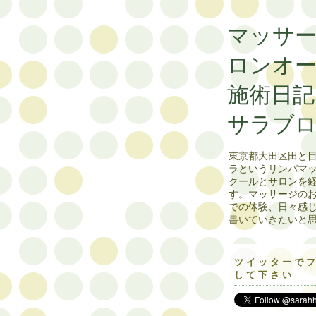
マッサ
ロンオ
施術
サラブ
東京都大田区田と
ラというリンパマ
クールとサロンを
す。マッサージの
での体験、日々感
書いていきたいと
ツイッターで
して下さい