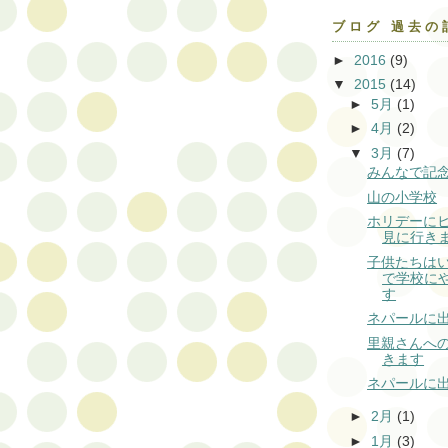
ブログ 過去の
►
2016
(9)
▼
2015
(14)
►
5月
(1)
►
4月
(2)
▼
3月
(7)
みんなで記
山の小学校
ホリデーに
見に行き
子供たちは
で学校に
す
ネパールに
里親さんへ
きます
ネパールに
►
2月
(1)
►
1月
(3)