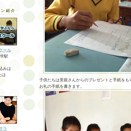
ロン紹介
クール
大学駅
込みは
または
子供たちは里親さんからのプレゼントと手紙をも
お礼の手紙を書きます。
サラ